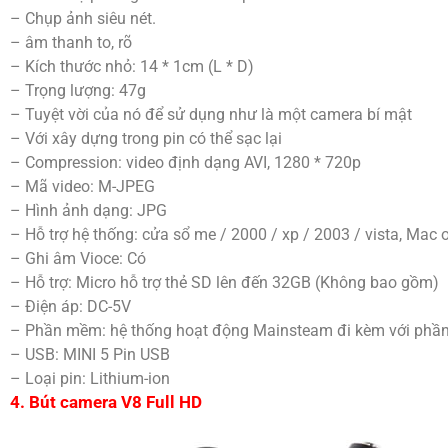
– Chụp ảnh siêu nét.
– âm thanh to, rõ
– Kích thước nhỏ: 14 * 1cm (L * D)
– Trọng lượng: 47g
– Tuyệt vời của nó để sử dụng như là một camera bí mật
– Với xây dựng trong pin có thể sạc lại
– Compression: video định dạng AVI, 1280 * 720p
– Mã video: M-JPEG
– Hình ảnh dạng: JPG
– Hỗ trợ hệ thống: cửa sổ me / 2000 / xp / 2003 / vista, Mac o
– Ghi âm Vioce: Có
– Hỗ trợ: Micro hỗ trợ thẻ SD lên đến 32GB (Không bao gồm)
– Điện áp: DC-5V
– Phần mềm: hệ thống hoạt động Mainsteam đi kèm với phầ
– USB: MINI 5 Pin USB
– Loại pin: Lithium-ion
4. Bút camera V8 Full HD