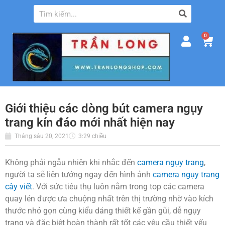
0
Giới thiệu các dòng bút camera ngụy
trang kín đáo mới nhất hiện nay
Tháng sáu 20, 2021
3:29 chiều
Không phải ngẫu nhiên khi nhắc đến
camera ngụy trang
,
người ta sẽ liên tưởng ngay đến hình ảnh
camera ngụy trang
cây viết
. Với sức tiêu thụ luôn nằm trong top các camera
quay lén được ưa chuộng nhất trên thị trường nhờ vào kích
thước nhỏ gọn cùng kiểu dáng thiết kế gần gũi, dễ ngụy
trang và đặc biệt hoàn thành rất tốt các yêu cầu thiết yếu