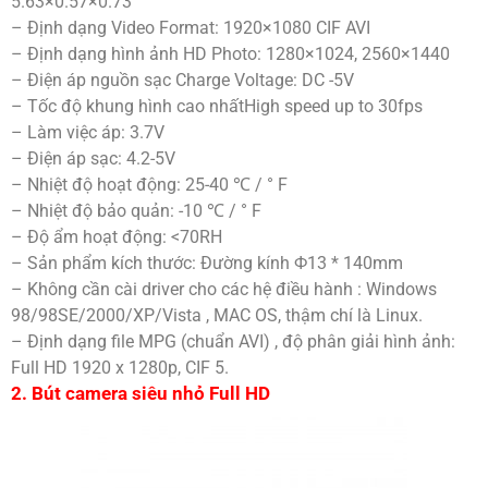
5.63×0.57×0.73”
– Định dạng Video Format: 1920×1080 CIF AVI
– Định dạng hình ảnh HD Photo: 1280×1024, 2560×1440
– Điện áp nguồn sạc Charge Voltage: DC -5V
– Tốc độ khung hình cao nhấtHigh speed up to 30fps
– Làm việc áp: 3.7V
– Điện áp sạc: 4.2-5V
– Nhiệt độ hoạt động: 25-40 ℃ / ° F
– Nhiệt độ bảo quản: -10 ℃ / ° F
– Độ ẩm hoạt động: <70RH
– Sản phẩm kích thước: Đường kính Ф13 * 140mm
– Không cần cài driver cho các hệ điều hành : Windows
98/98SE/2000/XP/Vista , MAC OS, thậm chí là Linux.
– Định dạng file MPG (chuẩn AVI) , độ phân giải hình ảnh:
Full HD 1920 x 1280p, CIF 5.
2. Bút camera siêu nhỏ Full HD