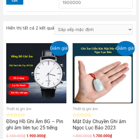
Lọc
Hiển thị tất cả 2 kết quả
Giảm giá!
Giảm giá!
Thiết bị ghi âm
Thiết bị ghi âm
Được
Được
Đồng Hồ Ghi Âm 8G – Pin
Mặt Dây Chuyền Ghi âm
xếp
xếp
ghi âm liên tục 25 tiếng
Ngọc Lục Bảo 2023
hạng
hạng
0
0
5
5
2.100.000
₫
1.900.000
₫
1.800.000
₫
1.700.000
₫
sao
sao