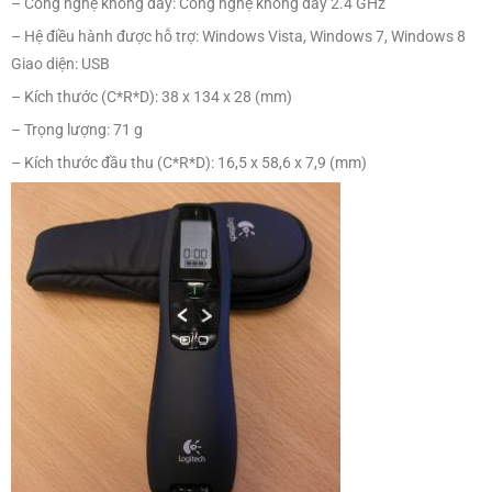
– Kích thước đầu thu (C*R*D): 16,5 x 58,6 x 7,9 (mm)