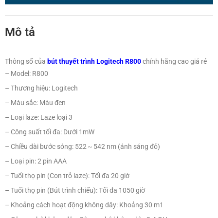
Thông số của
bút thuyết trình Logitech R800
chính hãng cao giá rẻ
– Model: R800
– Thương hiệu: Logitech
– Màu sắc: Màu đen
– Loại laze: Laze loại 3
– Công suất tối đa: Dưới 1mW
– Chiều dài bước sóng: 522～542 nm (ánh sáng đỏ)
– Loại pin: 2 pin AAA
– Tuổi thọ pin (Con trỏ laze): Tối đa 20 giờ
– Tuổi thọ pin (Bút trình chiếu): Tối đa 1050 giờ
– Khoảng cách hoạt động không dây: Khoảng 30 m1
– Công nghệ không dây: Công nghệ không dây 2.4 GHz
– Hệ điều hành được hỗ trợ: Windows Vista, Windows 7, Windows 8
Giao diện: USB
– Kích thước (C*R*D): 38 x 134 x 28 (mm)
– Trọng lượng: 71 g