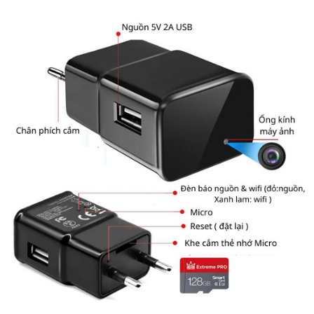
Camera Nguỵ Trang Cốc Sạc Samsung
Thông số kỹ thuật
Camera ngụy trang cốc sạc điện thoại samsung
– Model: kiểu dáng cốc sạc Samsung
– Độ phân giải hình ảnh: 5 Mega Pixel