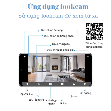
Camera Nguỵ Trang Cốc Sạc Samsung
– Đặc biệt, Máy quay mini này còn hỗ trợ cảm biến chuyển động
thông minh chuẩn CMOS, khi phát hiện có chuyển động camera sẽ
gửi thông báo về điện thoại thông minh của bạn giúp đảm bảo an
ninh cho gia đinh bạn.