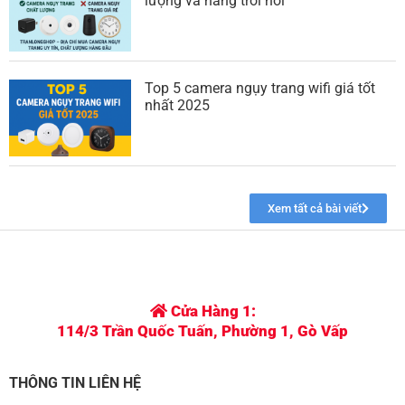
Xem tất cả bài viết
Cửa Hàng 1:
114/3 Trần Quốc Tuấn, Phường 1, Gò Vấp
THÔNG TIN LIÊN HỆ
Điện thoại: 0798 377 776
Zalo: 0798 377 776
Gmail: phukientranlo@gmail.com
QUY ĐỊNH - CHÍNH SÁCH