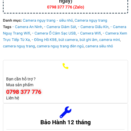
ngày)
0798 377 776 (Zalo)
Danh mục:
Camera ngụy trang - siêu nhỏ
,
Camera ngụy trang
Tags
- Camera An Ninh
,
- Camera Giám Sát
,
- Camera Giấu Kín
,
- Camera
Nguỵ Trang Wifi
,
- Camera Ổ Cắm Sạc USB
,
- Camera Wifi
,
- Camera Xem
Trực Tiếp Từ Xa
,
- Đồng Hồ K98
,
bút camera
,
bút ghi âm
,
camera mini
,
camera nguỵ trang
,
camera nguỵ trang đèn ngủ
,
camera siêu nhỏ
Bạn cần hỗ trợ ?
Mua sản phẩm
0798 377 776
Liên hệ
Bảo Hành 12 tháng