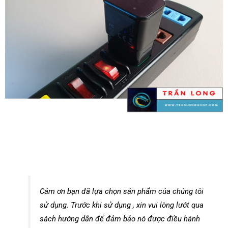
Cảm ơn bạn đã lựa chọn sản phẩm của chúng tôi
sử dụng. Trước khi sử dụng , xin vui lòng lướt qua
sách hướng dẫn để đảm bảo nó được điều hành
đúng . Quý khách chú ý trên thị trường có rất
nhiều nơi bán hàng giả hàng kém chất lượng. Để
tránh mua phải hàng kém chất lượng quý khách
nên liên hệ cho chúng tôi
0798 377 776
để đảm
bảo sản phẩm đúng chất lượng. có thể đến tận