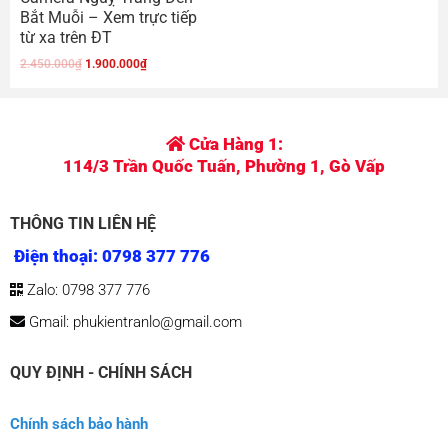
xếp
Bắt Muỗi – Xem trực tiếp
hạng
0
từ xa trên ĐT
5
sao
2.450.000
₫
1.900.000
₫
Cửa Hàng 1:
114/3 Trần Quốc Tuấn, Phường 1, Gò Vấp
THÔNG TIN LIÊN HỆ
Điện thoại: 0798 377 776
Zalo: 0798 377 776
Gmail: phukientranlo@gmail.com
QUY ĐỊNH - CHÍNH SÁCH
Chính sách bảo hành