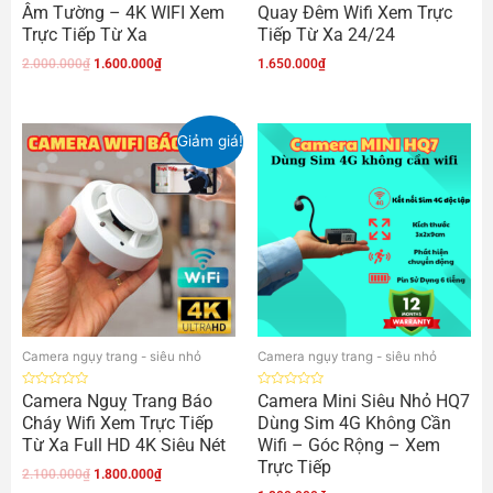
Âm Tường – 4K WIFI Xem
Quay Đêm Wifi Xem Trực
hạng
hạng
0
0
Trực Tiếp Từ Xa
Tiếp Từ Xa 24/24
5
5
sao
sao
2.000.000
₫
1.600.000
₫
1.650.000
₫
Giảm giá!
Camera ngụy trang - siêu nhỏ
Camera ngụy trang - siêu nhỏ
Được
Được
Camera Nguỵ Trang Báo
Camera Mini Siêu Nhỏ HQ7
xếp
xếp
Cháy Wifi Xem Trực Tiếp
Dùng Sim 4G Không Cần
hạng
hạng
0
0
Từ Xa Full HD 4K Siêu Nét
Wifi – Góc Rộng – Xem
5
5
sao
sao
Trực Tiếp
2.100.000
₫
1.800.000
₫