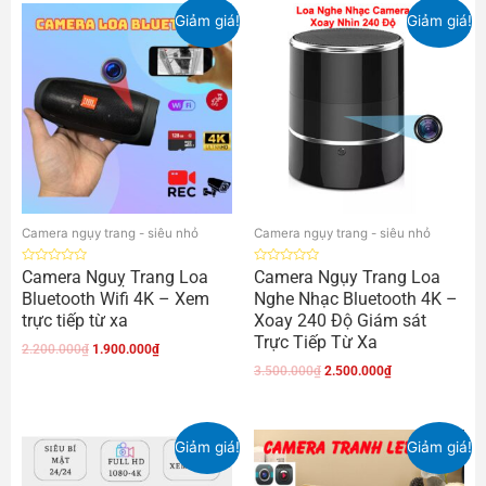
Giảm giá!
Giảm giá!
Camera ngụy trang - siêu nhỏ
Camera ngụy trang - siêu nhỏ
Được
Được
Camera Nguỵ Trang Loa
Camera Ngụy Trang Loa
xếp
xếp
Bluetooth Wifi 4K – Xem
Nghe Nhạc Bluetooth 4K –
hạng
hạng
0
0
trực tiếp từ xa
Xoay 240 Độ Giám sát
5
5
sao
sao
Trực Tiếp Từ Xa
2.200.000
₫
1.900.000
₫
3.500.000
₫
2.500.000
₫
Giảm giá!
Giảm giá!