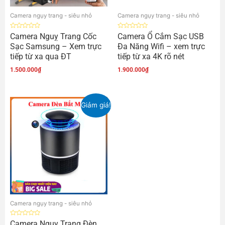
Camera ngụy trang - siêu nhỏ
Camera ngụy trang - siêu nhỏ
Được
Được
Camera Nguỵ Trang Cốc
Camera Ổ Cắm Sạc USB
xếp
xếp
Sạc Samsung – Xem trực
Đa Năng Wifi – xem trực
hạng
hạng
0
0
tiếp từ xa qua ĐT
tiếp từ xa 4K rõ nét
5
5
sao
sao
1.500.000
₫
1.900.000
₫
Giảm giá!
Camera ngụy trang - siêu nhỏ
Được
Camera Nguỵ Trang Đèn