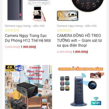
Camera ngụy trang - siêu nhỏ
Camera ngụy trang - siêu nhỏ
Được
Được
Camera Ngụy Trang Sạc
CAMERA ĐỒNG HỒ TREO
xếp
xếp
Dự Phòng H12 Thế Hệ Mới
TƯỜNG wifi – Giám sát từ
hạng
hạng
0
0
xa qua điện thoại
5
5
3.000.000
₫
1.900.000
₫
sao
sao
2.000.000
₫
1.800.000
₫