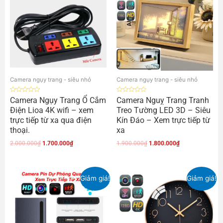
Camera ngụy trang - siêu nhỏ
Camera ngụy trang - siêu nhỏ
Được
Được
Camera Ngụy Trang Ổ Cắm
Camera Nguỵ Trang Tranh
xếp
xếp
Điện Lioa 4K wifi – xem
Treo Tường LED 3D – Siêu
hạng
hạng
0
0
trực tiếp từ xa qua điện
Kín Đáo – Xem trực tiếp từ
5
5
sao
sao
thoại.
xa
2.000.000
₫
1.700.000
₫
1.900.000
₫
1.800.000
₫
Giảm giá!
Giảm giá!