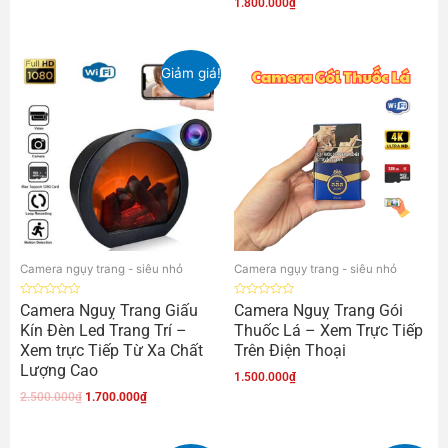
1.800.000
₫
Giảm giá!
Camera ngụy trang - siêu nhỏ
Camera ngụy trang - siêu nhỏ
Được
Được
Camera Nguỵ Trang Giấu
Camera Nguỵ Trang Gói
xếp
xếp
Kín Đèn Led Trang Trí –
Thuốc Lá – Xem Trực Tiếp
hạng
hạng
0
0
Xem trực Tiếp Từ Xa Chất
Trên Điện Thoại
5
5
sao
sao
Lượng Cao
1.500.000
₫
2.500.000
₫
1.700.000
₫