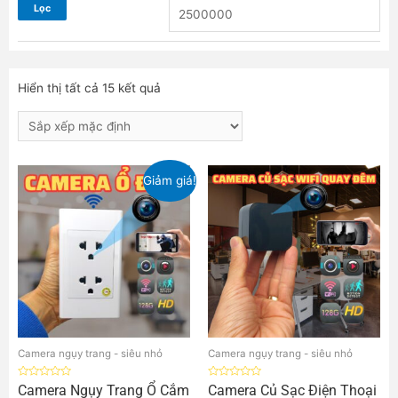
Lọc
Hiển thị tất cả 15 kết quả
Giảm giá!
Camera ngụy trang - siêu nhỏ
Camera ngụy trang - siêu nhỏ
Được
Được
Camera Ngụy Trang Ổ Cắm
Camera Củ Sạc Điện Thoại
xếp
xếp