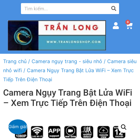
0
Trang chủ
/
Camera ngụy trang - siêu nhỏ
/
Camera siêu
nhỏ wifi
/ Camera Ngụy Trang Bật Lửa WiFi – Xem Trực
Tiếp Trên Điện Thoại
Camera Ngụy Trang Bật Lửa WiFi
– Xem Trực Tiếp Trên Điện Thoại
Giảm giá!