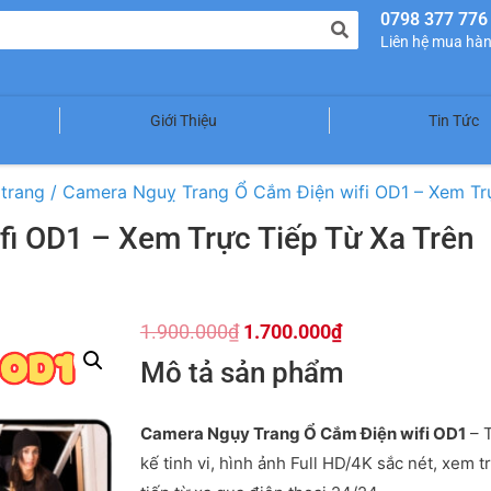
0798 377 776
Liên hệ mua hà
Giới Thiệu
Tin Tức
trang
/ Camera Nguỵ Trang Ổ Cắm Điện wifi OD1 – Xem Trự
i OD1 – Xem Trực Tiếp Từ Xa Trên
1.900.000
₫
1.700.000
₫
Mô tả sản phẩm
Camera Ngụy Trang Ổ Cắm Điện wifi OD1
– T
kế tinh vi, hình ảnh Full HD/4K sắc nét, xem t