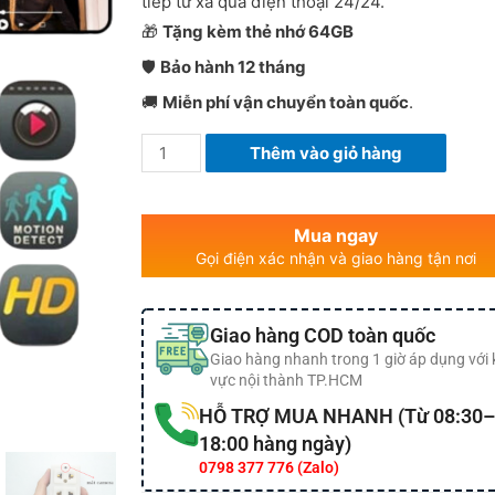
tiếp từ xa qua điện thoại 24/24.
🎁
Tặng kèm thẻ nhớ 64GB
🛡️
Bảo hành 12 tháng
🚚
Miễn phí vận chuyển toàn quốc
.
Thêm vào giỏ hàng
Mua ngay
Gọi điện xác nhận và giao hàng tận nơi
Giao hàng COD toàn quốc
Giao hàng nhanh trong 1 giờ áp dụng với
vực nội thành TP.HCM
HỖ TRỢ MUA NHANH (Từ 08:30–
18:00 hàng ngày)
0798 377 776 (Zalo)