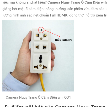
việc mà không ai phát hiện?
Camera Ngụy Trang Ổ Cắm Điện wif
giống hệt một ổ cắm điện thông thường, sản phẩm vừa đảm bảo 
lượng hình ảnh
sắc nét chuẩn Full HD/4K
, đồng thời hỗ trợ
xem tr
Camera Nguỵ Trang Ổ Cắm Điện wifi OD1