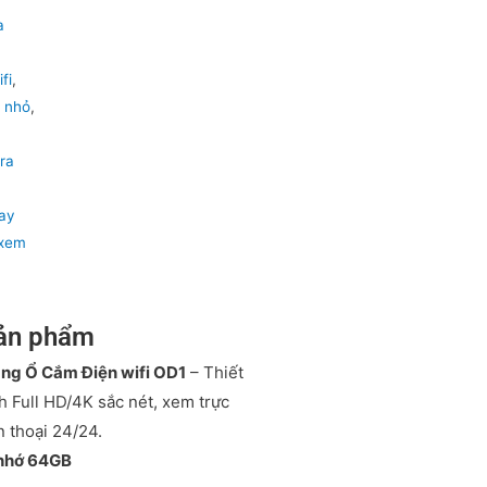
a
fi
,
u nhỏ
,
,
ra
ay
 xem
sản phẩm
ng Ổ Cắm Điện wifi OD1
– Thiết
nh Full HD/4K sắc nét, xem trực
n thoại 24/24.
 nhớ 64GB