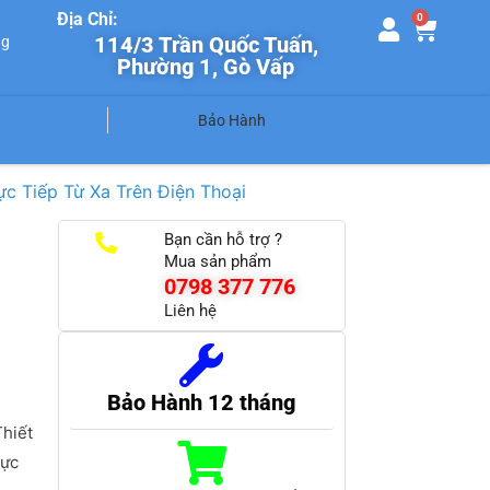
Địa Chỉ:
0
114/3 Trần Quốc Tuấn,
ng
Phường 1, Gò Vấp
Bảo Hành
c Tiếp Từ Xa Trên Điện Thoại
Bạn cần hỗ trợ ?
Mua sản phẩm
0798 377 776
Liên hệ
Bảo Hành 12 tháng
hiết
rực