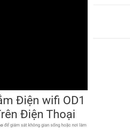
m Điện wifi OD1
rên Điện Thoại
áo
để giám sát không gian sống hoặc nơi làm