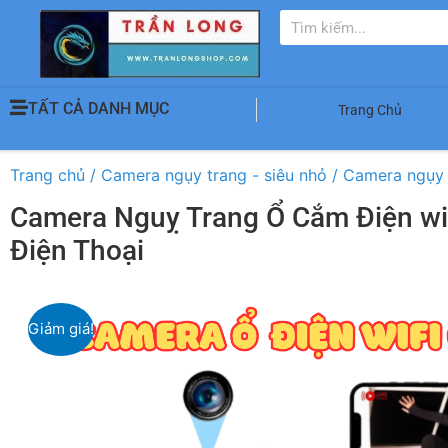
TẤT CẢ DANH MỤC
Trang Chủ
Trang chủ
/
Camera ngụy trang - siêu nhỏ
/
Camera ngụy 
Camera Nguỵ Trang Ổ Cắm Điện wif
Điện Thoại
Giảm giá!