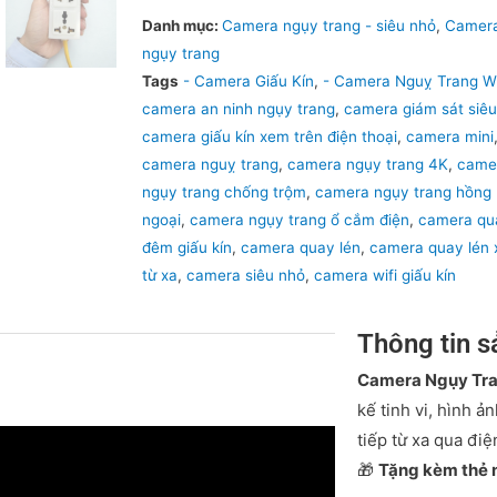
Danh mục:
Camera ngụy trang - siêu nhỏ
,
Camer
ngụy trang
Tags
- Camera Giấu Kín
,
- Camera Nguỵ Trang Wi
camera an ninh ngụy trang
,
camera giám sát siê
camera giấu kín xem trên điện thoại
,
camera mini
camera nguỵ trang
,
camera ngụy trang 4K
,
came
ngụy trang chống trộm
,
camera ngụy trang hồng
ngoại
,
camera ngụy trang ổ cắm điện
,
camera qu
đêm giấu kín
,
camera quay lén
,
camera quay lén
từ xa
,
camera siêu nhỏ
,
camera wifi giấu kín
Thông tin 
Camera Ngụy Tra
kế tinh vi, hình ả
tiếp từ xa qua điệ
🎁
Tặng kèm thẻ