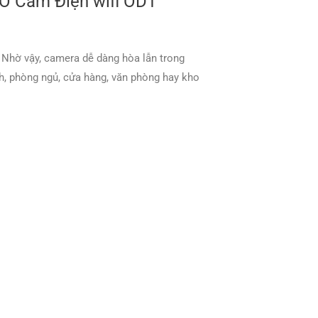
 Ổ Cắm Điện wifi OD1
 Nhờ vậy, camera dễ dàng hòa lẫn trong
h, phòng ngủ, cửa hàng, văn phòng hay kho