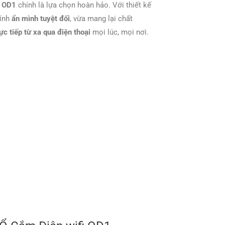
i OD1
chính là lựa chọn hoàn hảo. Với thiết kế
tính
ẩn mình tuyệt đối
, vừa mang lại chất
ực tiếp từ xa qua điện thoại
mọi lúc, mọi nơi.