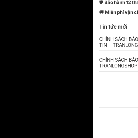
🛡️
Bảo hành 12 th
🚚
Miễn phí vận 
Tin tức mới
CHÍNH SÁCH BẢ
TIN – TRANLON
CHÍNH SÁCH BẢO
TRANLONGSHOP