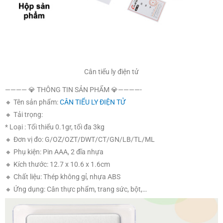
Cân tiểu ly điện tử
———— 💎 THÔNG TIN SẢN PHẨM 💎————-
🔸 Tên sản phẩm:
CÂN TIỂU LY ĐIỆN TỬ
🔸 Tải trọng:
* Loại : Tối thiểu 0.1gr, tối đa 3kg
🔸 Đơn vị đo: G/OZ/OZT/DWT/CT/GN/LB/TL/ML
🔸 Phụ kiện: Pin AAA, 2 đĩa nhựa
🔸 Kích thước: 12.7 x 10.6 x 1.6cm
🔸 Chất liệu: Thép không gỉ, nhựa ABS
🔸 Ứng dụng: Cân thực phẩm, trang sức, bột,…