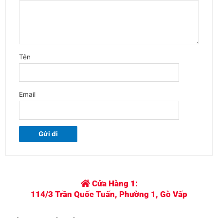
Email
Cửa Hàng 1:
114/3 Trần Quốc Tuấn, Phường 1, Gò Vấp
THÔNG TIN LIÊN HỆ
Điện thoại: 0798 377 776
Zalo: 0798 377 776
Gmail: phukientranlo@gmail.com