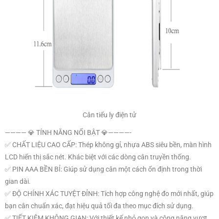
Cân tiểu ly điện tử
———— 💎 TÍNH NĂNG NỔI BẬT 💎————-
✅ CHẤT LIỆU CAO CẤP: Thép không gỉ, nhựa ABS siêu bền, màn hình
LCD hiển thị sắc nét. Khác biệt với các dòng cân truyền thống.
✅ PIN AAA BỀN BỈ: Giúp sử dụng cân một cách ổn định trong thời
gian dài.
✅ ĐỘ CHÍNH XÁC TUYỆT ĐỈNH: Tích hợp công nghệ đo mới nhất, giúp
bạn cân chuẩn xác, đạt hiệu quả tối đa theo mục đích sử dụng.
✅ TIẾT KIỆM KHÔNG GIAN: Với thiết kế nhỏ gọn và công năng vượt
trội, bạn có thể dễ dàng lưu trữ trong kệ bếp gọn gàng.
✅ DỄ DÀNG VỆ SINH SAU KHI DÙNG: Sử dụng khăn sạch để loại bỏ
vết bẩn vô cùng nhanh chóng, giữ cân luôn bền đẹp như mới.
✅ ỨNG DỤNG ĐA DẠNG: Cân thực phẩm, làm bánh, trang sức, vật
liệu sản xuất,….