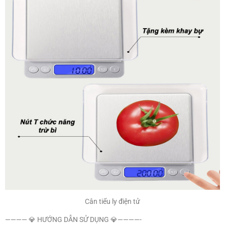
Cân tiểu ly điện tử
———— 💎 HƯỚNG DẪN SỬ DỤNG 💎————-
– Lắp pin vào khay đựng pin
– Nút bật/tắt nằm ở ngoài cùng bên tay trái
– Nút ký hiệu M: Chuyển đổi đơn vị cân
– Nút ký hiệu PCS: Là chức năng cân đếm số lượng.
– Nút ký hiệu T: Đây là tính năng trừ bì trên cân tiểu lý điện tử. Khi