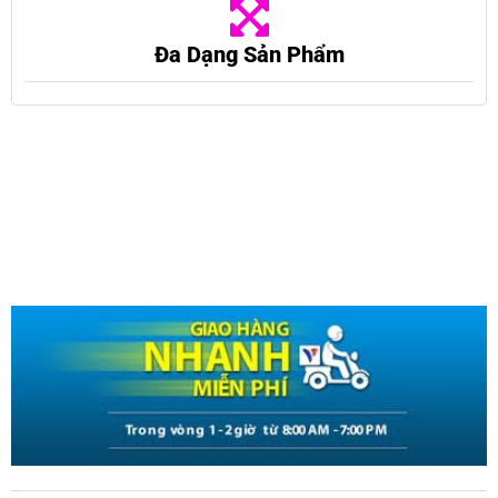
Đa Dạng Sản Phẩm
Mô tả
CÂN TIỂU LY ĐIỆN TỬ
, CÂN TIỂU LI CAO CẤP MIFAN – NHỎ GỌN,
SIÊU CHÍNH XÁC, THÉP KHÔNG GỈ, MÀN LCD – TẶNG KÈM 2 ĐĨA