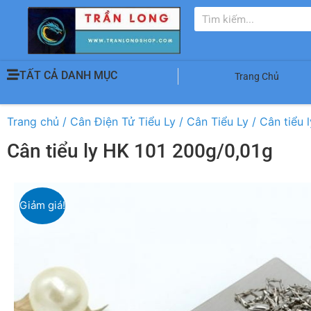
TẤT CẢ DANH MỤC
Trang Chủ
Trang chủ
/
Cân Điện Tử Tiểu Ly
/
Cân Tiểu Ly
/ Cân tiểu 
Cân tiểu ly HK 101 200g/0,01g
Giảm giá!