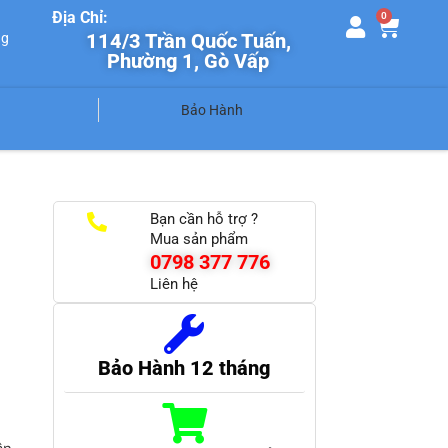
Địa Chỉ:
0
114/3 Trần Quốc Tuấn,
ng
Phường 1, Gò Vấp
Bảo Hành
Bạn cần hỗ trợ ?
Mua sản phẩm
0798 377 776
Liên hệ
Bảo Hành 12 tháng