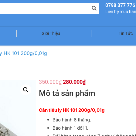
0798 377 776
Liên hệ mua hà
Giới Thiệu
Tin Tức
ly HK 101 200g/0,01g
350.000
₫
280.000
₫
Mô tả sản phẩm
Cân tiểu ly HK 101 200g/0,01g
Bảo hành 6 tháng.
Bảo hành 1 đổi 1.