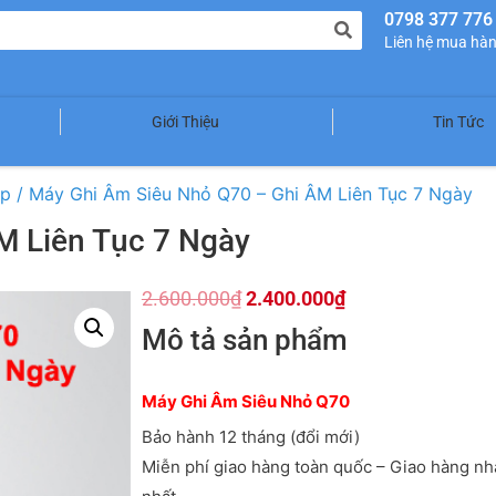
0798 377 776
Liên hệ mua hà
Giới Thiệu
Tin Tức
ệp
/ Máy Ghi Âm Siêu Nhỏ Q70 – Ghi ÂM Liên Tục 7 Ngày
M Liên Tục 7 Ngày
2.600.000
₫
2.400.000
₫
Mô tả sản phẩm
Máy Ghi Âm Siêu Nhỏ Q70
Bảo hành 12 tháng (đổi mới)
Miễn phí giao hàng toàn quốc – Giao hàng n