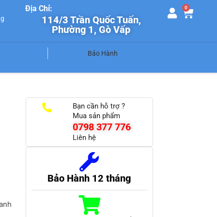
Địa Chỉ:
0
114/3 Trần Quốc Tuấn,
ng
Phường 1, Gò Vấp
Bảo Hành
Bạn cần hỗ trợ ?
Mua sản phẩm
0798 377 776
Liên hệ
Bảo Hành 12 tháng
hanh