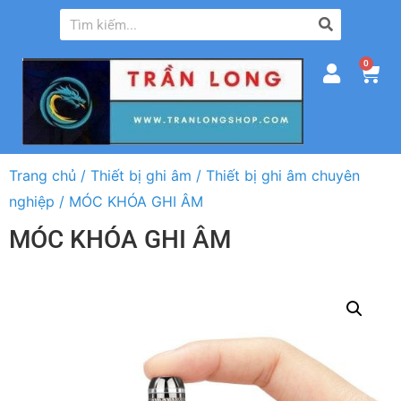
0
Trang chủ
/
Thiết bị ghi âm
/
Thiết bị ghi âm chuyên
nghiệp
/ MÓC KHÓA GHI ÂM
MÓC KHÓA GHI ÂM