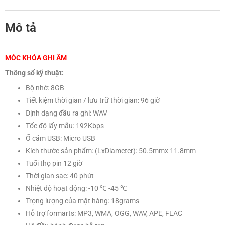
Thông số kỹ thuật:
Bộ nhớ: 8GB
Tiết kiệm thời gian / lưu trữ thời gian: 96 giờ
Định dạng đầu ra ghi: WAV
Tốc độ lấy mẫu: 192Kbps
Ổ cắm USB: Micro USB
Kích thước sản phẩm: (LxDiameter): 50.5mmx 11.8mm
Tuổi thọ pin 12 giờ
Thời gian sạc: 40 phút
Nhiệt độ hoạt động: -10 ℃ -45 ℃
Trọng lượng của mặt hàng: 18grams
Hỗ trợ formarts: MP3, WMA, OGG, WAV, APE, FLAC
Hệ điều hành được hỗ trợ